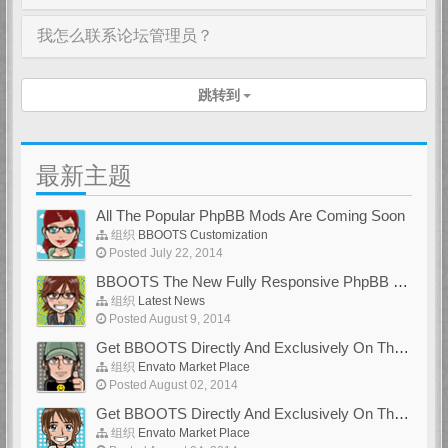
我怎么联系论坛管理员？
跳转到
最新主题
All The Popular PhpBB Mods Are Coming Soon
组织
BBOOTS Customization
Posted July 22, 2014
BBOOTS The New Fully Responsive PhpBB Theme
组织
Latest News
Posted August 9, 2014
Get BBOOTS Directly And Exclusively On ThemeForest
组织
Envato Market Place
Posted August 02, 2014
Get BBOOTS Directly And Exclusively On ThemeForest
组织
Envato Market Place