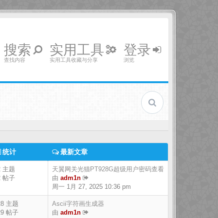
搜索
实用工具
登录
查找内容
实用工具收藏与分享
浏览
统计
最新文章
2 主题
天翼网关光猫PT928G超级用户密码查看
2 帖子
由
adm1n
周一 1月 27, 2025 10:36 pm
28 主题
Ascii字符画生成器
29 帖子
由
adm1n