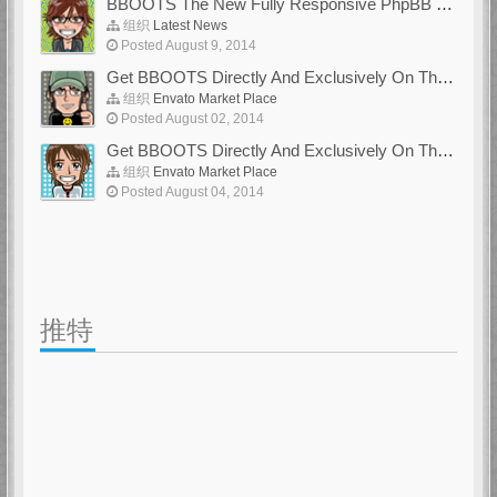
BBOOTS The New Fully Responsive PhpBB Theme
组织
Latest News
Posted August 9, 2014
Get BBOOTS Directly And Exclusively On ThemeForest
组织
Envato Market Place
Posted August 02, 2014
Get BBOOTS Directly And Exclusively On ThemeForest
组织
Envato Market Place
Posted August 04, 2014
推特