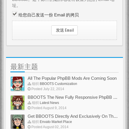
址。
给您自己发送一份 Email 的拷贝
发送 Email
最新主题
All The Popular PhpBB Mods Are Coming Soon
组织
BBOOTS Customization
Posted July 22, 2014
BBOOTS The New Fully Responsive PhpBB Theme
组织
Latest News
Posted August 9, 2014
Get BBOOTS Directly And Exclusively On ThemeForest
组织
Envato Market Place
Posted August 02, 2014