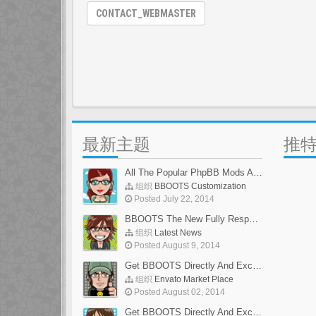
CONTACT_WEBMASTER
最新主题
推
All The Popular PhpBB Mods Are Coming Soon
组织
BBOOTS Customization
Posted July 22, 2014
BBOOTS The New Fully Responsive PhpBB Theme
组织
Latest News
Posted August 9, 2014
Get BBOOTS Directly And Exclusively On ThemeForest
组织
Envato Market Place
Posted August 02, 2014
Get BBOOTS Directly And Exclusively On ThemeForest