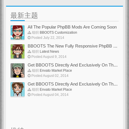
最新主题
All The Popular PhpBB Mods Are Coming Soon
组织
BBOOTS Customization
Posted July 22, 2014
BBOOTS The New Fully Responsive PhpBB Theme
组织
Latest News
Posted August 9, 2014
Get BBOOTS Directly And Exclusively On ThemeForest
组织
Envato Market Place
Posted August 02, 2014
Get BBOOTS Directly And Exclusively On ThemeForest
组织
Envato Market Place
Posted August 04, 2014