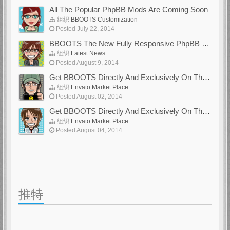
All The Popular PhpBB Mods Are Coming Soon
组织
BBOOTS Customization
Posted July 22, 2014
BBOOTS The New Fully Responsive PhpBB Theme
组织
Latest News
Posted August 9, 2014
Get BBOOTS Directly And Exclusively On ThemeForest
组织
Envato Market Place
Posted August 02, 2014
Get BBOOTS Directly And Exclusively On ThemeForest
组织
Envato Market Place
Posted August 04, 2014
推特