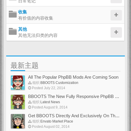
日常笔记
收集
有价值的内容收集
其他
其他无法归类的内容
最新主题
All The Popular PhpBB Mods Are Coming Soon
组织
BBOOTS Customization
Posted July 22, 2014
BBOOTS The New Fully Responsive PhpBB Theme
组织
Latest News
Posted August 9, 2014
Get BBOOTS Directly And Exclusively On ThemeForest
组织
Envato Market Place
Posted August 02, 2014