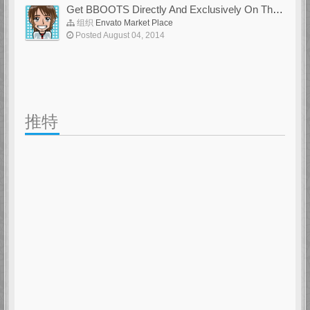
Get BBOOTS Directly And Exclusively On ThemeForest
组织
Envato Market Place
Posted August 04, 2014
推特