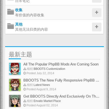
日常笔记
收集
有价值的内容收集
其他
其他无法归类的内容
最新主题
All The Popular PhpBB Mods Are Coming Soon
组织
BBOOTS Customization
Posted July 22, 2014
BBOOTS The New Fully Responsive PhpBB Theme
组织
Latest News
Posted August 9, 2014
Get BBOOTS Directly And Exclusively On ThemeForest
组织
Envato Market Place
Posted August 02, 2014