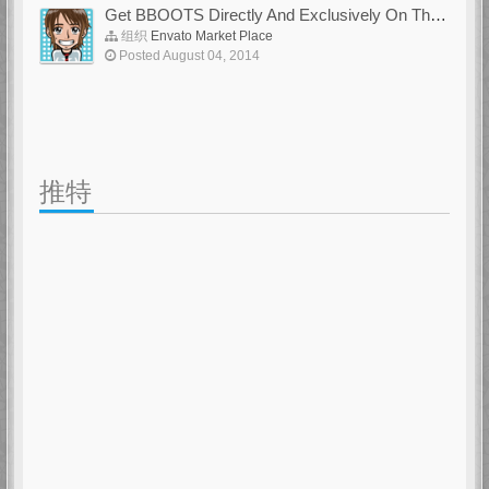
Get BBOOTS Directly And Exclusively On ThemeForest
组织
Envato Market Place
Posted August 04, 2014
推特